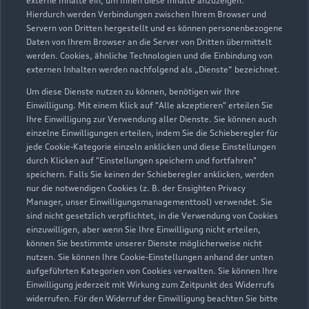
externe Inhalte ein, um Ihnen diese Inhalte anzuzeigen.
Hierdurch werden Verbindungen zwischen Ihrem Browser und
Servern von Dritten hergestellt und es können personenbezogene
Daten von Ihrem Browser an die Server von Dritten übermittelt
werden. Cookies, ähnliche Technologien und die Einbindung von
externen Inhalten werden nachfolgend als „Dienste“ bezeichnet.
Um diese Dienste nutzen zu können, benötigen wir Ihre
Weißenberger Straße 45
Einwilligung. Mit einem Klick auf "Alle akzeptieren" erteilen Sie
02708 Löbau
Ihre Einwilligung zur Verwendung aller Dienste. Sie können auch
einzelne Einwilligungen erteilen, indem Sie die Schieberegler für
jede Cookie-Kategorie einzeln anklicken und diese Einstellungen
03585 47880
durch Klicken auf "Einstellungen speichern und fortfahren"
speichern. Falls Sie keinen der Schieberegler anklicken, werden
info-loeb@auto-elitzsch.de
nur die notwendigen Cookies (z. B. der Ensighten Privacy
Manager, unser Einwilligungsmanagementtool) verwendet. Sie
sind nicht gesetzlich verpflichtet, in die Verwendung von Cookies
Kontaktdaten herunterladen
einzuwilligen, aber wenn Sie Ihre Einwilligung nicht erteilen,
können Sie bestimmte unserer Dienste möglicherweise nicht
nutzen. Sie können Ihre Cookie-Einstellungen anhand der unten
aufgeführten Kategorien von Cookies verwalten. Sie können Ihre
Öffnungszeiten
Einwilligung jederzeit mit Wirkung zum Zeitpunkt des Widerrufs
widerrufen. Für den Widerruf der Einwilligung beachten Sie bitte