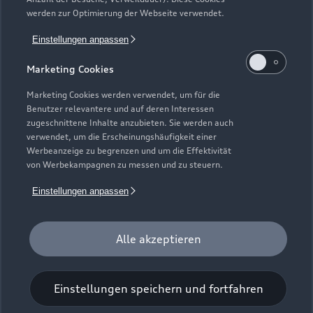
Gebrauchtwagensuche
Support
werden zur Optimierung der Webseite verwendet.
Saisonale Angebote
Plug-in-Hybride
Gebrauchtwagen
Einstellungen anpassen
Audi Services
Über Audi
Kundenservice
Finanzierung
Marketing Cookies
Garantie
Händlersuche
Aktionen & Angebote
Unternehmen
Marketing Cookies werden verwendet, um für die
Audi digital services
Benutzer relevantere und auf deren Interessen
Audi Code
Geschäftskunden
Karriere
zugeschnittene Inhalte anzubieten. Sie werden auch
myAudi
verwendet, um die Erscheinungshäufigkeit einer
Häufige Fragen (FAQ)
Investor Relations
Werbeanzeige zu begrenzen und um die Effektivität
© 2026 AUDI AG. Alle Rechte vorbehalten
von Werbekampagnen zu messen und zu steuern.
Audi Online Beratung
Presse & Media Center
Impressum
Rechtliches
Hinweisgebersystem
Einstellungen anpassen
Online-Terminvereinbarung
Datenschutz
Datenschutzinformation
Cookie-Einstellungen
Servicekontakt
Cookie-Richtlinie
Barrierefreiheit
Audi erleben
Alle akzeptieren
Digital Services Act
EU Data Act
Bordbuch & Bedienungsanleitungen
Newsletter
Verträge kündigen
Einstellungen speichern und fortfahren