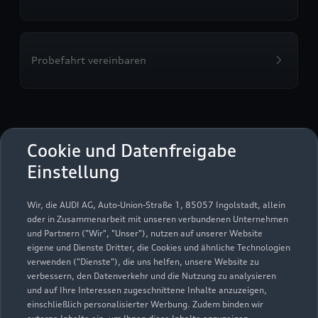
Probefahrt vereinbaren
Autohaus Elitzsch GmbH
Cookie und Datenfreigabe
Löbau Löbau
Einstellung
Autoverkauf
Servicepartner
e-tron
Wir, die AUDI AG, Auto-Union-Straße 1, 85057 Ingolstadt, allein
oder in Zusammenarbeit mit unseren verbundenen Unternehmen
und Partnern ("Wir", "Unser"), nutzen auf unserer Website
eigene und Dienste Dritter, die Cookies und ähnliche Technologien
verwenden ("Dienste"), die uns helfen, unsere Website zu
verbessern, den Datenverkehr und die Nutzung zu analysieren
und auf Ihre Interessen zugeschnittene Inhalte anzuzeigen,
einschließlich personalisierter Werbung. Zudem binden wir