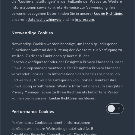
die "Cookie-Einstellungen" in der Fußzeile der Webseite. Weitere
Informationen sowie konkrete Hinweise zur Verwendung Ihrer
Verkauf
personenbezogenen Daten finden Sie in unserer
Cookie Richtlinie
,
Geschlossen
,
öffnet am
Montag 08:00
unserem
Datenschutzhinweis
und im
Impressum
.
Notwendige Cookies
Service
Geschlossen
,
öffnet am
Montag 07:00
Notwendige Cookies werden benötigt, um Ihnen grundlegende
Funktionen während der Nutzung der Webseite zur Verfügung zu
stellen. Zu diesen Funktionen gehört z. B. der
Fahrzeugkonfigurator oder der Ensighten Privacy Manager (unser
Einwilligungsmanagementtool). Der Ensighten Privacy Manager
Zurück nach oben
verwendet Cookies, um Informationen darüber zu speichern, ob
und wenn ja, für welche Kategorien von Cookies Benutzer ihre
Einwilligung erteilt haben. Weitere Informationen zum Ensighten
Modelle
Privacy Manager, sowie zu Ihren Rechten als betroffene Person
können Sie in unserer
Cookie Richtlinie
nachlesen.
Kaufen & leasen
Alle Modelle
Performance Cookies
Modelle vergleichen
Service & Zubehör
Performance Cookies sammeln Informationen
Neuwagensuche
darüber, wie unsere Webseite genutzt wird (z. B.
Elektromodelle
Anzahl der Besuche, Verweildauer). Diese Cookies